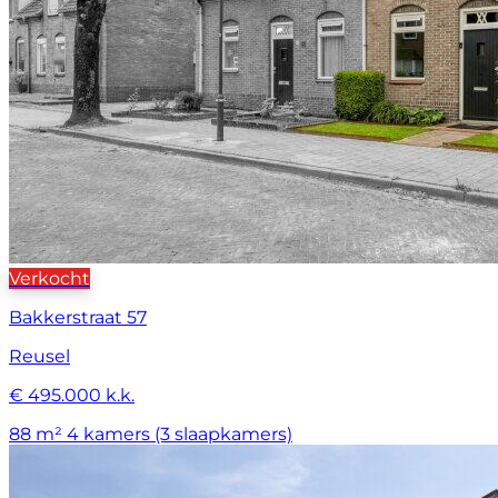
Verkocht
Bakkerstraat 57
Reusel
€ 495.000 k.k.
88 m²
4 kamers (3 slaapkamers)