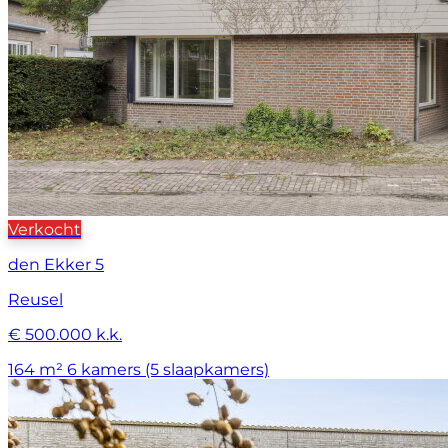
Verkocht
den Ekker 5
Reusel
€ 500.000 k.k.
164 m²
6 kamers (5 slaapkamers)