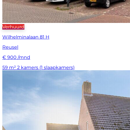
Verhuurd
Wilhelminalaan 81 H
Reusel
€ 900 /mnd
59 m²
2 kamers (1 slaapkamers)