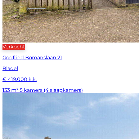
Verkocht
Godfried Bomanslaan 21
Bladel
€ 419.000 k.k.
133 m²
5 kamers (4 slaapkamers)