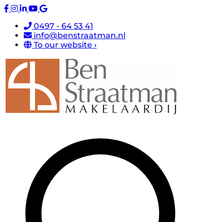
0497 - 64 53 41
info@benstraatman.nl
To our website ›